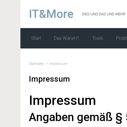
Zum Hauptinhalt springen
IT&More
DIES UND DAS UND MEHR
Start
Das Warum?
Tools
Prob
Startseite
Impressum
Impressum
Impressum
Angaben gemäß § 