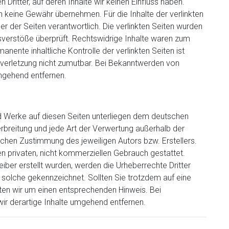
Dritter, auf deren Inhalte wir keinen Einfluss haben.
h keine Gewähr übernehmen. Für die Inhalte der verlinkten
ber der Seiten verantwortlich. Die verlinkten Seiten wurden
sverstöße überprüft. Rechtswidrige Inhalte waren zum
anente inhaltliche Kontrolle der verlinkten Seiten ist
verletzung nicht zumutbar. Bei Bekanntwerden von
mgehend entfernen.
und Werke auf diesen Seiten unterliegen dem deutschen
Verbreitung und jede Art der Verwertung außerhalb der
ichen Zustimmung des jeweiligen Autors bzw. Erstellers.
en privaten, nicht kommerziellen Gebrauch gestattet.
eiber erstellt wurden, werden die Urheberrechte Dritter
 solche gekennzeichnet. Sollten Sie trotzdem auf eine
en wir um einen entsprechenden Hinweis. Bei
r derartige Inhalte umgehend entfernen.