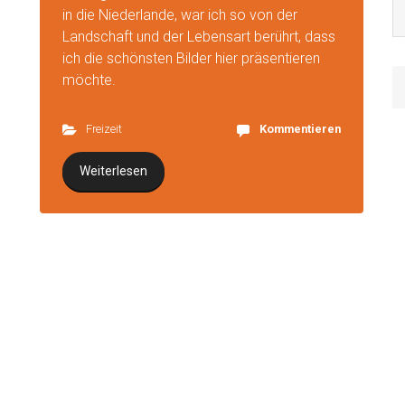
in die Niederlande, war ich so von der
Landschaft und der Lebensart berührt, dass
ich die schönsten Bilder hier präsentieren
möchte.
Freizeit
Kommentieren
Weiterlesen