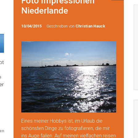
Foto Impressionen
Niederlande
10/04/2015
Geschrieben von
Christian Hauck
bt
e
er
Eines meiner Hobbys ist, im Urlaub die
schönsten Dinge zu fotografieren, die mir
en
ins Auge fallen. Auf meinen vielfachen reisen