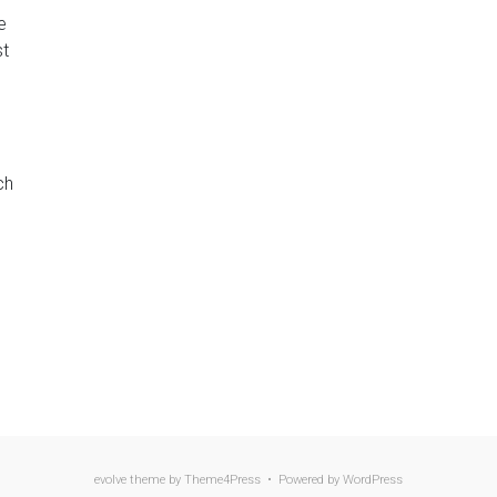
e
st
ch
evolve
theme by Theme4Press • Powered by
WordPress