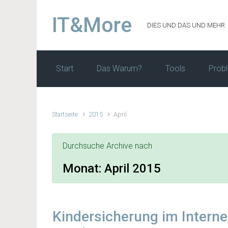
Zum Hauptinhalt springen
IT&More
DIES UND DAS UND MEHR
Start
Das Warum?
Tools
Prob
Startseite
2015
April
Durchsuche Archive nach
Monat:
April 2015
Kindersicherung im Interne