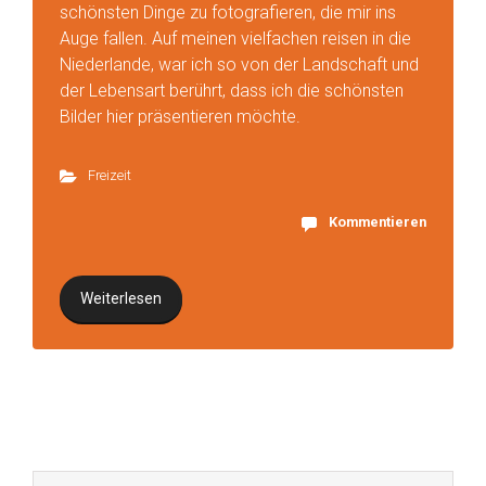
schönsten Dinge zu fotografieren, die mir ins
Auge fallen. Auf meinen vielfachen reisen in die
Niederlande, war ich so von der Landschaft und
der Lebensart berührt, dass ich die schönsten
Bilder hier präsentieren möchte.
Freizeit
Kommentieren
Weiterlesen