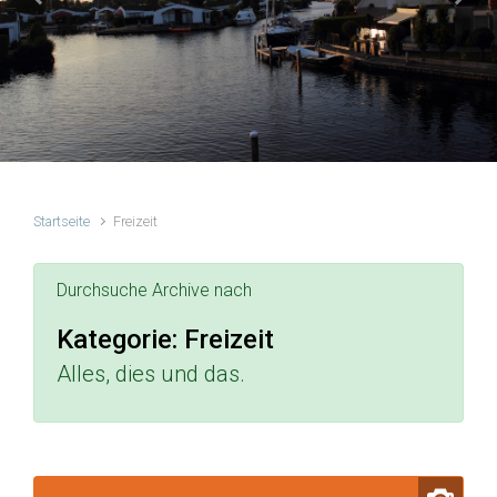
Vorheriger
Näch
Startseite
Freizeit
Durchsuche Archive nach
Kategorie:
Freizeit
Alles, dies und das.